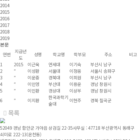
2014
2015
2016
2017
2018
2019
본문
지급년
연번
성명
학교명
학부모
주소
비고
도
1
2015
이근욱
연세대
이기숙
부산시 남구
2
″
이성환
서울대
이정웅
서울시 송파구
3
″
이운중
경북대
이희원
부산시 남구
4
″
이인영
부산대
이용운
경남 창원시
5
″
이인환
경상대
이상부
경남 창원시
한국과학기
6
″
이지환
이현주
경북 칠곡군
술대
목록
52049 경남 함안군 가야읍 상검길 22-35
사무실 : 47718 부산광역시 동래구
쇠미로 222-13(온천동)