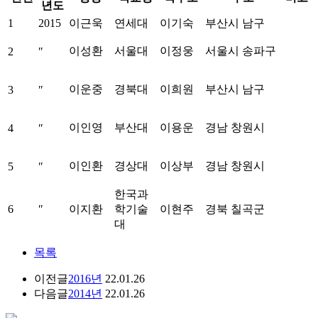
년도
1
2015
이근욱
연세대
이기숙
부산시 남구
이성환
서울대
이정웅
서울시 송파구
2
″
이운중
경북대
이희원
부산시 남구
3
″
이인영
부산대
이용운
경남 창원시
4
″
이인환
경상대
이상부
경남 창원시
5
″
한국과
6
″
이지환
학기술
이현주
경북 칠곡군
대
목록
이전글
2016년
22.01.26
다음글
2014년
22.01.26