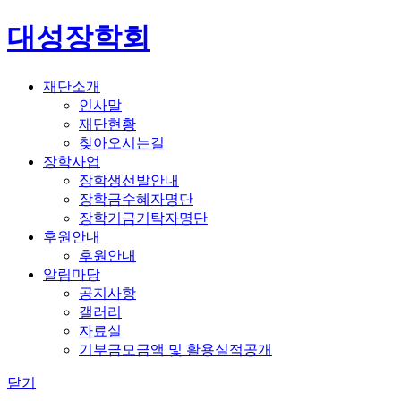
대성장학회
재단소개
인사말
재단현황
찾아오시는길
장학사업
장학생선발안내
장학금수혜자명단
장학기금기탁자명단
후원안내
후원안내
알림마당
공지사항
갤러리
자료실
기부금모금액 및 활용실적공개
닫기