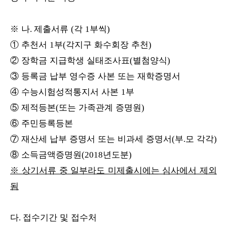
※
나
제출서류
각
부씩
.
(
1
)
①
추천서
부
각지구 화수회장 추천
1
(
)
②
장학금 지급학생 실태조사표
별첨양식
(
)
③
등록금 납부 영수증 사본 또는 재학증명서
④
수능시험성적통지서 사본
부
1
⑤
제적등본
또는 가족관계 증명원
(
)
⑥
주민등록등본
⑦
재산세 납부 증명서 또는 비과세 증명서
부
모 각각
(
.
)
⑧
소득금액증명원
년도분
(2018
)
※
상기서류 중 일부라도 미제출시에는 심사에서 제외
됨
다
접수기간 및 접수처
.