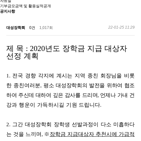
자료실
기부금모금액 및 활용실적공개
공지사항
22-01-25 11:29
대성장학회
0건
1,017회
제 목
년도 장학금 지급 대상자
: 2020
선정 계획
전국 경향 각지에 계시는 지역 종친 회장님을 비롯
1.
한 종친여러분
평소 대성
장학회의 발전을 위하여 협조
,
하여 주신데 대하여 깊은 감사를 드리며
언제나 가내
건
,
강과 행운이 가득하시길 기
원 드립니다
.
그간 대성장학회 장학생 선발과정이 다소 미흡하다
2.
는 것을 느끼며
※
장학금 지급대상자 추천시에 가급적
,