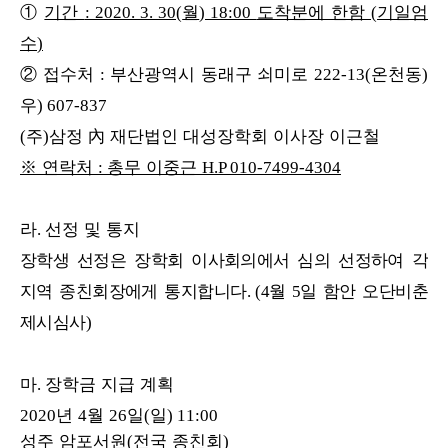
①
기간
월
도착분에 한함
기일엄
: 2020. 3. 30(
) 18:00
(
수
)
②
접수처
부산광역시 동래구 쇠미로
온천동
:
222-13(
)
우
) 607-837
주
삼정
內
재단법인 대성장학회 이사장 이근철
(
)
※
연락처
총무 이중근
:
H.P 010-7499-4304
라
선정 및 통지
.
장학생 선정은 장학회 이사회의에서 심의 선정하여 각
지역 종친회장에게 통지합니다
월
일 함안 오단비춘
. (4
5
제시심사
)
마
장학금 지급 계획
.
년
월
일
일
2020
4
26
(
) 11:00
성주 암포서원
전국 종친회
(
)